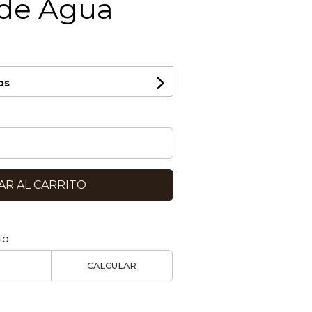
rde Agua
os
R AL CARRITO
ío
CALCULAR