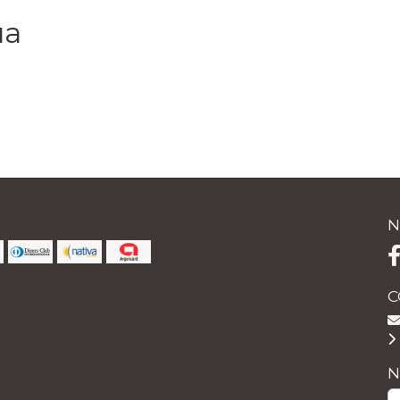
ua
N
C
N