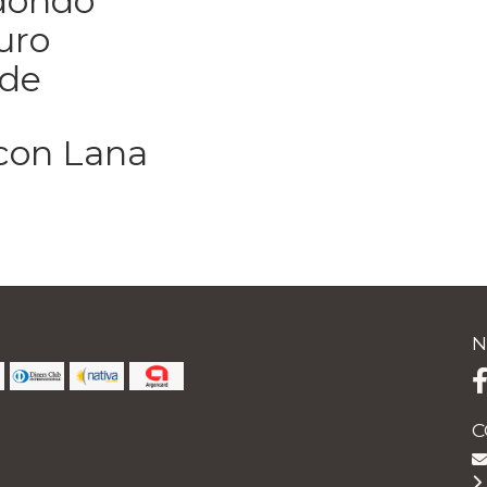
dondo
uro
 de
con Lana
N
C