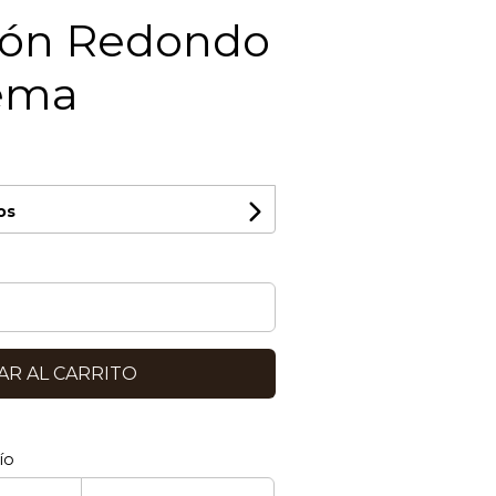
ón Redondo
ema
os
R AL CARRITO
ío