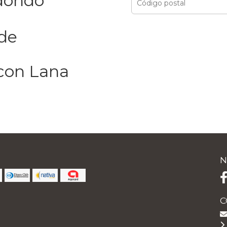
dondo
de
con Lana
N
C